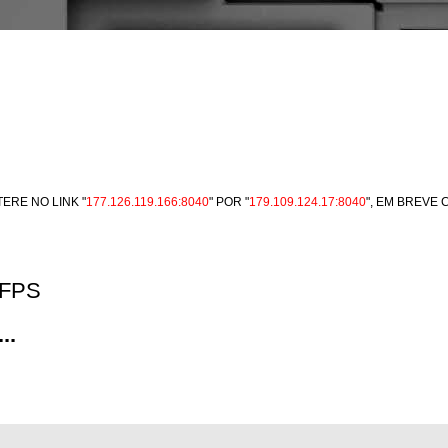
ERE NO LINK "
177.126.119.166:8040
" POR "
179.109.124.17:8040
", EM BREVE
7FPS
..