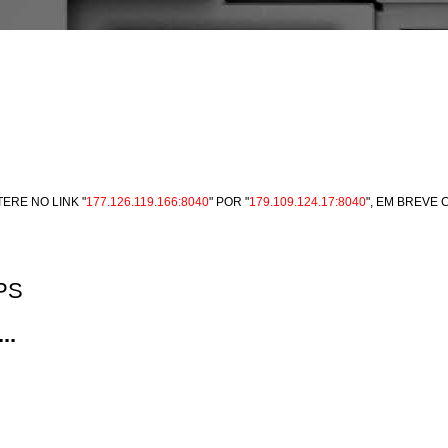
ERE NO LINK "
177.126.119.166:8040
" POR "
179.109.124.17:8040
", EM BREVE
FPS
..